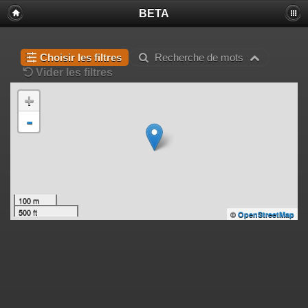
BETA
Choisir les filtres
Recherche de mots
Vider les filtres
+
-
100 m
500 ft
©
OpenStreetMap